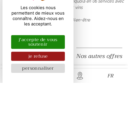
Votre dîner Gastronomique Menu Séquoia en 06 services avec
Les cookies nous
accord mets et vins
permettent de mieux vous
connaître. Aidez-nous en
Accès à l'espace Bien-être
les acceptant.
668€
j'accepte de vous
soutenir
Nos autres offres
je refuse
personnaliser
FR
Route de Port-en-Bessin - 1 route de Vaux-sur-Aure
14400 Bayeux Sully