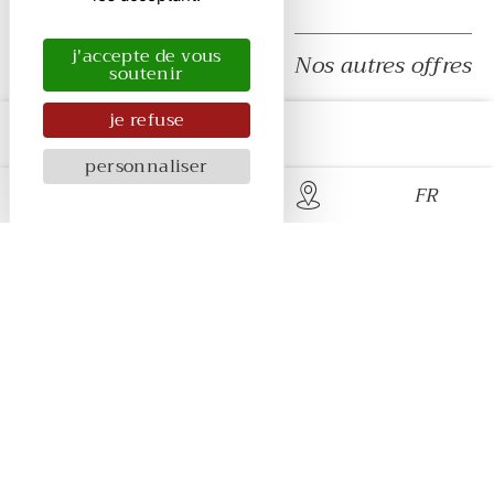
j'accepte de vous
Nos autres offres
soutenir
je refuse
personnaliser
FR
Route de Port-en-Bessin - 1 route de Vaux-sur-Aure
14400 Bayeux Sully
02 31 22 29 48
hotel@chateau-de-sully.com