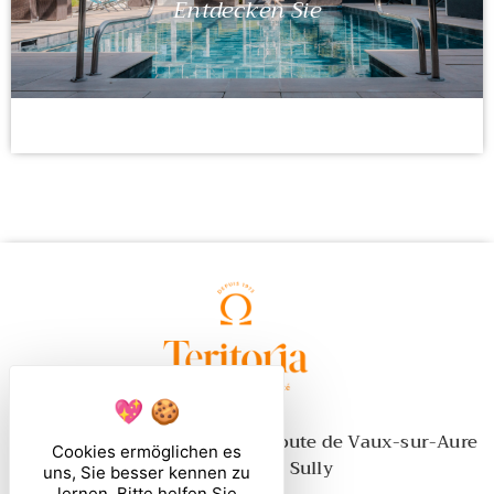
Entdecken Sie
Route de Port-en-Bessin - 1 Route de Vaux-sur-Aure
Cookies ermöglichen es
14400 Bayeux Sully
uns, Sie besser kennen zu
lernen. Bitte helfen Sie