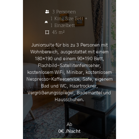
3 Personen
1 King Size Bett +
1 Einzelbett
45 m²
Juniorsuite für bis zu 3 Personen mit
Wohnbereich, ausgestattet mit einem
180*190 und einem 90*190 Bett,
Flachbild-Satellitenfernseher,
kostenlosem WiFi, Minibar, kostenlosem
Nespresso-Kaffeeservice, Safe, eigenem
Bad und WC, Haartrockner,
Vergrößerungsspiegel, Bademantel und
Hausschuhen.
Ab
0
€ /
Nacht