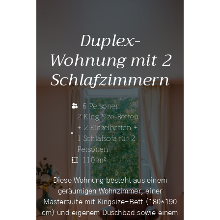
Duplex-
Wohnung mit 2
Schlafzimmern
6 Personen
2 King-Size-Betten
+ 2 Einzelbetten +
1 Schlafsofa für 2
Personen
110 m²
Diese Wohnung besteht aus einem
geräumigen Wohnzimmer, einer
Mastersuite mit Kingsize-Bett (180*190
cm) und eigenem Duschbad sowie einem