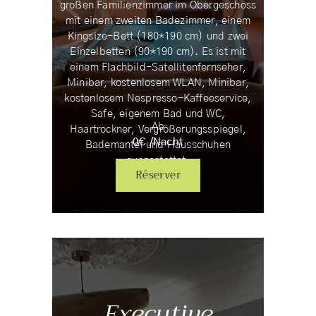
großen Familienzimmer im Obergeschoss
mit einem zweiten Badezimmer, einem
Kingsize-Bett (180*190 cm) und zwei
Einzelbetten (90*190 cm). Es ist mit
einem Flachbild-Satellitenfernseher,
Minibar, kostenlosem WLAN, Minibar,
kostenlosem Nespresso-Kaffeeservice,
Safe, eigenem Bad und WC,
Ab
Haartrockner, Vergrößerungsspiegel,
0
€ /
Nacht
Bademantel und Hausschuhen
ausgestattet.
Réserver
Executive