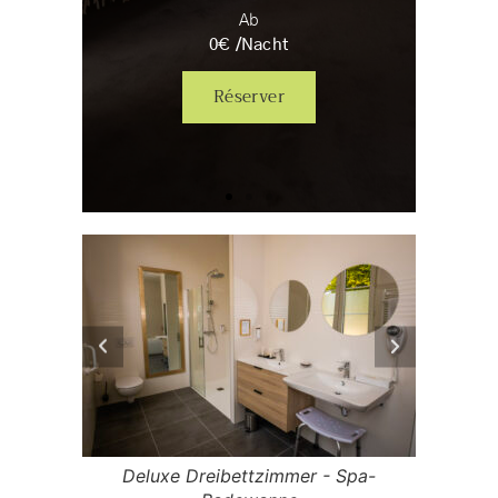
Ab
0
€ /
Nacht
Réserver
pa-
Deluxe Dreibettzimmer - Spa-
De