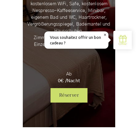
kostenlosem WiFi, Safe, kostenlosem
Nespresso-Kaffeeservice, Minibar,
eigenem Bad und WC, Haartrockner,
Vergrößerungsspiegel, Bademantel und
Hausschuhen.
Zimmer kann auf Anfrage mit zwei
Einzelbetten eingerichtet werden.
Ab
0
€ /
Nacht
Réserver