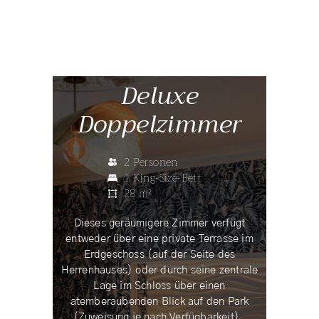
Deluxe
Doppelzimmer
2 Personen
1 King-Size-Bett
28 m²
Dieses geräumigere Zimmer verfügt
entweder über eine private Terrasse im
Erdgeschoss (auf der Seite des
Herrenhauses) oder durch seine zentrale
Lage im Schloss über einen
atemberaubenden Blick auf den Park
(Zuweisung je nach Verfügbarkeit) .