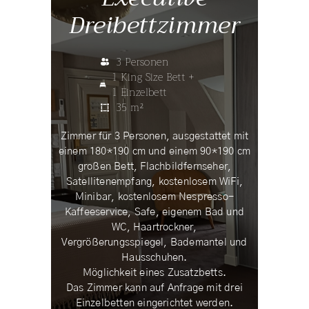
Dreibettzimmer
3 Personen
1 King Size Bett +
1 Einzelbett
35 m²
Zimmer für 3 Personen, ausgestattet mit
einem 180*190 cm und einem 90*190 cm
großen Bett, Flachbildfernseher,
Satellitenempfang, kostenlosem WiFi,
Minibar, kostenlosem Nespresso-
Kaffeeservice, Safe, eigenem Bad und
WC, Haartrockner,
Vergrößerungsspiegel, Bademantel und
Hausschuhen.
Möglichkeit eines Zusatzbetts.
Das Zimmer kann auf Anfrage mit drei
Einzelbetten eingerichtet werden.