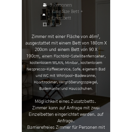
3 Personen
1 King Size Bett +
1 Einzelbett
46 m²
Zimmer mit einer Fläche von 46m²,
ausgestattet mit einem Bett von 180cm X
200cm und einem Bett von 90 X
190cm,
einem Flachbild-Satellitenfernseher,
kostenlosem WLAN, Minibar, kostenlosem
Nespresso-Kaffeeservice, Safe, eigenem Bad
und WC mit Whirlpool-Badewanne,
Haartrockner, Vergrößerungsspiegel,
Bademantel und Hausschuhen.
Möglichkeit eines Zusatzbetts.
Zimmer kann auf Anfrage mit zwei
Einzelbetten eingerichtet werden. auf
Anfrage.
Barrierefreies Zimmer für Personen mit